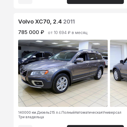
Volvo XC70, 2.4
2011
785 000 ₽
от 10 694 ₽ в месяц
140000 км.
Дизель
215 л.с.
Полный
Автоматическая
Универсал
Три владельца