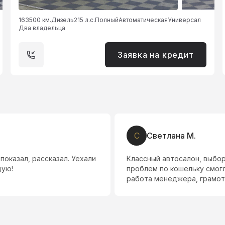
163500 км.
Дизель
215 л.с.
Полный
Автоматическая
Универсал
Два владельца
Заявка на кредит
С
Светлана М.
оказал, рассказал. Уехали
Классный автосалон, выбо
дую!
проблем по кошельку смогл
работа менеджера, грамот