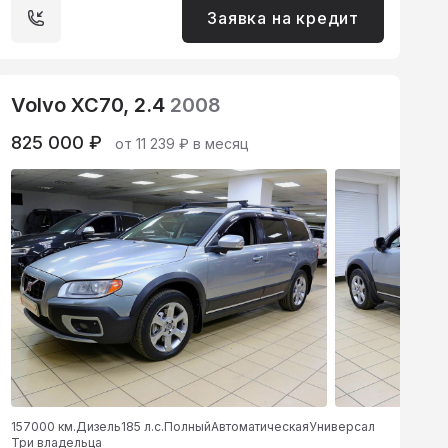
Заявка на кредит
Volvo XC70, 2.4
2008
825 000 ₽
от 11 239 ₽ в месяц
157000 км.
Дизель
185 л.с.
Полный
Автоматическая
Универсал
Три владельца