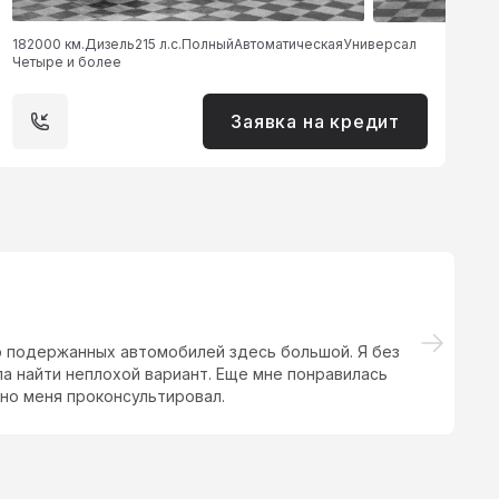
182000 км.
Дизель
215 л.с.
Полный
Автоматическая
Универсал
Четыре и более
Заявка на кредит
р подержанных автомобилей здесь большой. Я без
Н
а найти неплохой вариант. Еще мне понравилась
о
но меня проконсультировал.