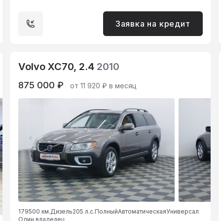
Заявка на кредит
Volvo XC70, 2.4
2010
875 000 ₽
от 11 920 ₽ в месяц
179500 км.
Дизель
205 л.с.
Полный
Автоматическая
Универсал
Один владелец