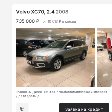
Volvo XC70, 2.4
2008
735 000 ₽
от 10 013 ₽ в месяц
123000 км.
Дизель
185 л.с.
Полный
Автоматическая
Универсал
Два владельца
Заявка на кредит