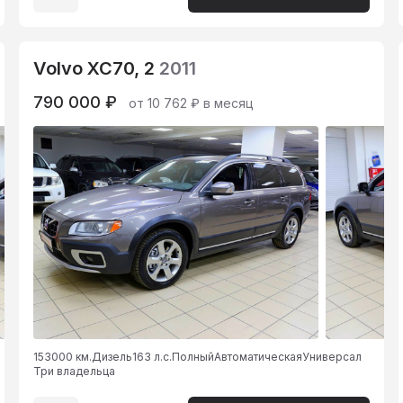
Volvo XC70, 2
2011
790 000 ₽
от 10 762 ₽ в месяц
153000 км.
Дизель
163 л.с.
Полный
Автоматическая
Универсал
Три владельца