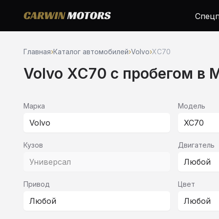
Спецп
Главная
›
Каталог автомобилей
›
Volvo
›
XC70
Volvo XC70 c пробегом в 
Марка
Модель
Volvo
XC70
Кузов
Двигатель
Универсал
Любой
Привод
Цвет
Любой
Любой