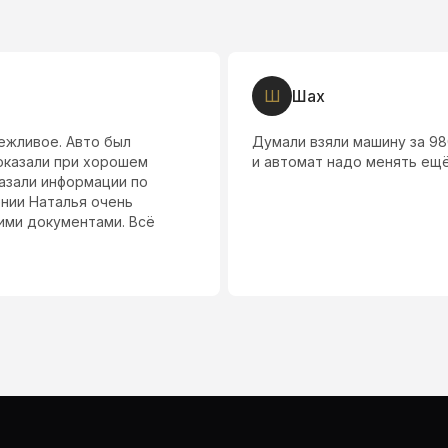
С
Станислав
оказалось дрова! Двигатель
Салон один из хороших. М
доступном месте. Приехали
остановились на Элантре. 
хорошем состоянии вычище
согласно выписке из автот
в 5% от 725000. Спасибо Са
агрегаты и узлы, надеюсь 