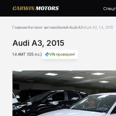
Спецп
Главная
›
Каталог автомобилей
›
Audi
›
A3
›
Audi A3, 1.4, 2015
Audi A3, 2015
1.4 AMT (125 л.с.)
VIN проверен!