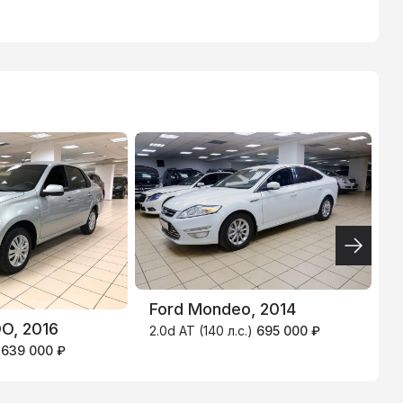
ТИНЬКОФФ
4.9
%
Ford Mondeo, 2014
O, 2016
H
2.0d AT (140 л.с.)
695 000 ₽
)
639 000 ₽
1