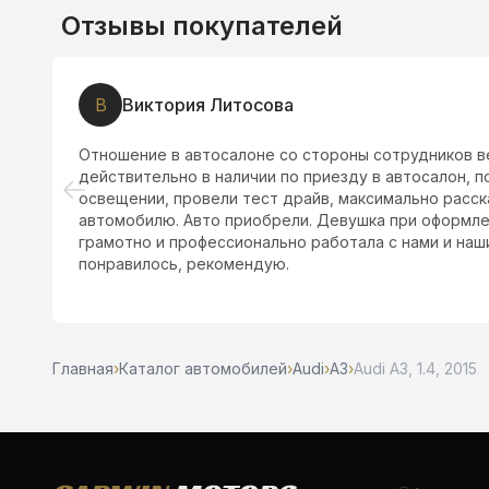
Отзывы покупателей
Ш
Шах
Думали взяли машину за 980 тыс., шкоду 2011 года, 
и автомат надо менять ещё пол миллиона.
Главная
›
Каталог автомобилей
›
Audi
›
A3
›
Audi A3, 1.4, 2015