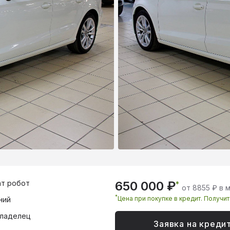
т робот
650 000 ₽
*
от 8855 ₽ в 
*
Цена при покупке в кредит. Получи
ний
владелец
Заявка на креди