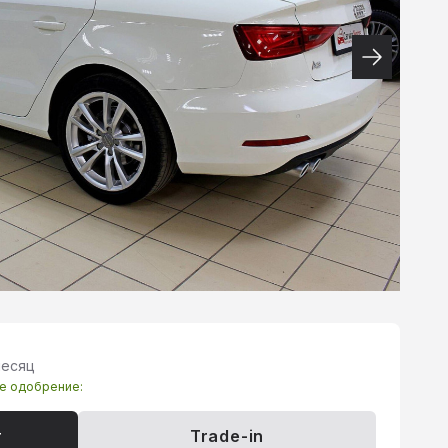
месяц
те одобрение:
т
Trade-in