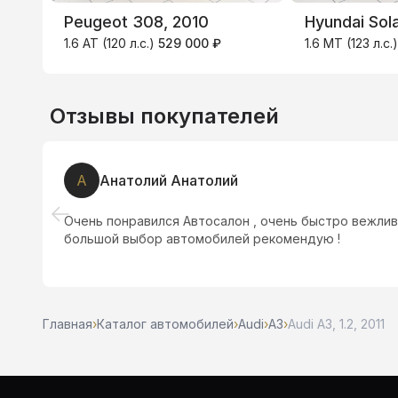
Peugeot 308, 2010
Hyundai Sola
1.6 AT (120 л.с.)
529 000 ₽
1.6 MT (123 л.с.
Отзывы покупателей
А
Алексанра Леонова
чень
Второй раз обращаемся в этот автосалон,
машины.
Главная
›
Каталог автомобилей
›
Audi
›
A3
›
Audi A3, 1.2, 2011