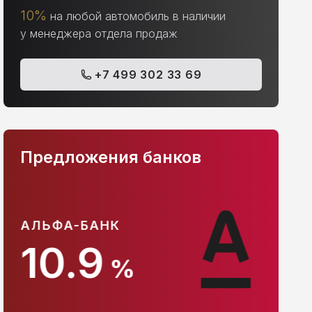
10%
на любой автомобиль в наличии
у менеджера отдела продаж
+7 499 302 33 69
Предложения банков
АЛЬФА-БАНК
С
10.9
%