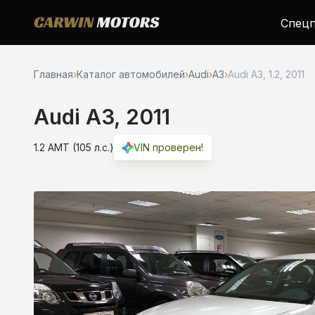
Спецп
Главная
›
Каталог автомобилей
›
Audi
›
A3
›
Audi A3, 1.2, 2011
Audi A3, 2011
1.2 AMT (105 л.с.)
VIN проверен!