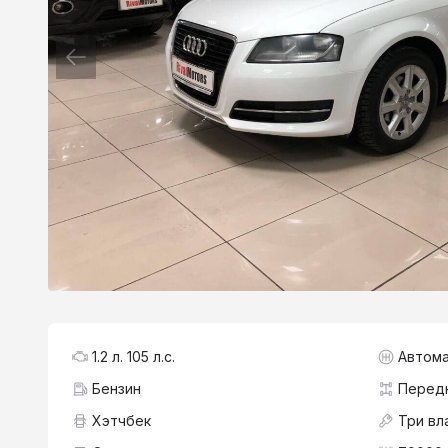
1.2 л. 105 л.с.
Автома
Бензин
Перед
Хэтчбек
Три вл