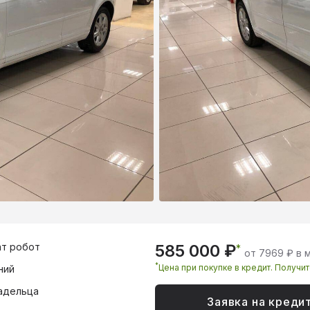
т робот
585 000 ₽
*
от 7969 ₽ в 
*
Цена при покупке в кредит. Получи
ний
адельца
Заявка на креди