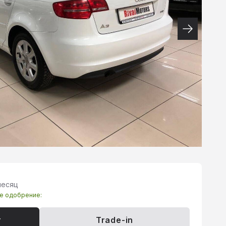
месяц
те одобрение:
т
Trade-in