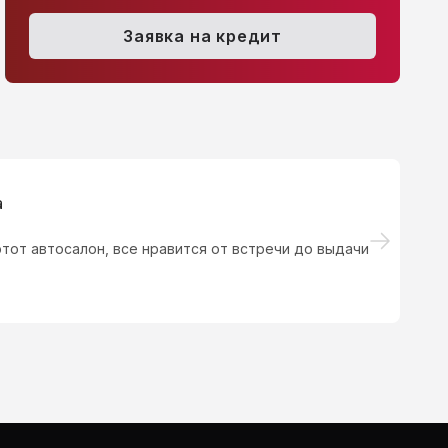
itroen C4, 2012
Ford Focus, 2011
Заявка на кредит
.6 AT (120 л.с.)
544 100 ₽
1.6 MT (125 л.с.)
540 000 ₽
 Одним словом профессионал, все быстро и качественно!
.