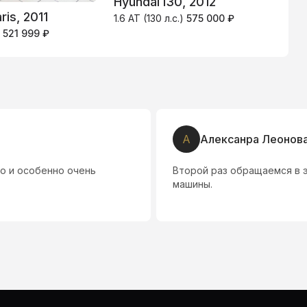
Hyundai i30, 2012
ris, 2011
C
1.6 AT (130 л.с.)
575 000 ₽
)
521 999 ₽
1
Н
Николай к.
 все нравится от встречи до выдачи
Алихану респект!
Рекомендую всем