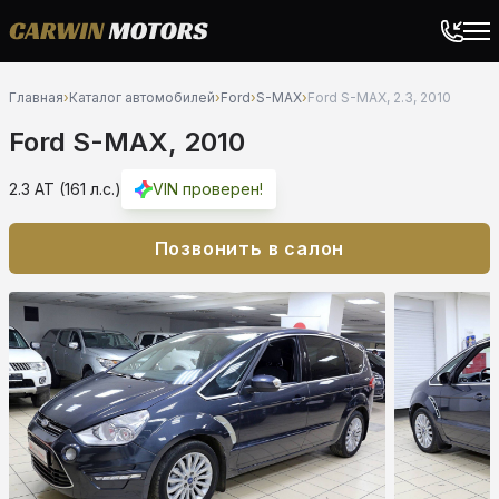
Главная
›
Каталог автомобилей
›
Ford
›
S-MAX
›
Ford S-MAX, 2.3, 2010
Ford S-MAX, 2010
2.3 AT (161 л.с.)
VIN проверен!
Позвонить в салон