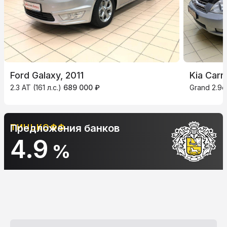
Ford Galaxy, 2011
Kia Carn
2.3 AT (161 л.с.)
689 000 ₽
Grand 2.9d
Предложения банков
АЛЬФА-БАНК
10.9
%