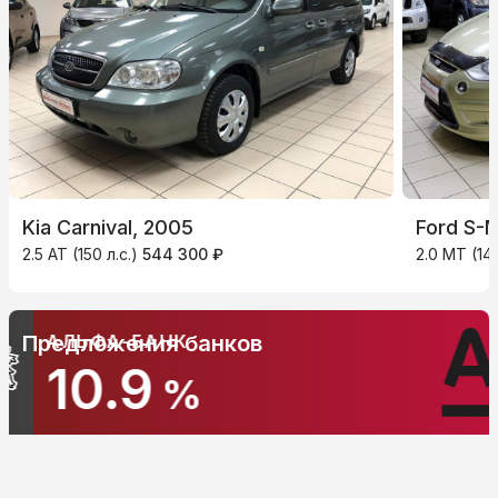
Kia Carnival, 2005
Ford S-
2.5 AT (150 л.с.)
544 300 ₽
2.0 MT (145
АЛЬФА-БАНК
Предложения банков
10.9
%