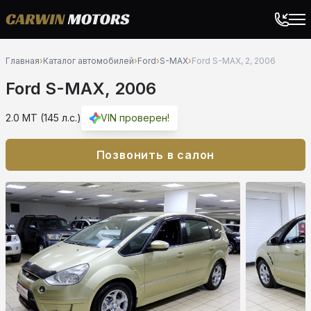
Главная
›
Каталог автомобилей
›
Ford
›
S-MAX
›
Ford S-MAX, 2, 2006
Ford S-MAX, 2006
2.0 MT (145 л.с.)
VIN проверен!
Позвонить в салон