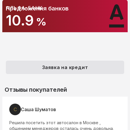
АЛЬФА-БАНК
Предложения банков
10.9
%
Заявка на кредит
Отзывы покупателей
С
Саша Шуматов
Решила посетить этот автосалон в Москве ,
общением менеджеров осталась очень довольна,