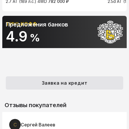
2.7 AT (189 л.с.) 4WD
782 000 ₽
2.5d AT (1
ТИНЬКОФФ
Предложения банков
4.9
%
Заявка на кредит
Отзывы покупателей
С
Сергей Валеев