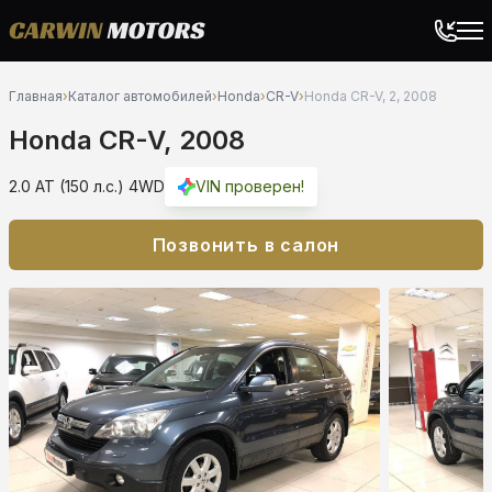
Главная
›
Каталог автомобилей
›
Honda
›
CR-V
›
Honda CR-V, 2, 2008
Honda CR-V, 2008
2.0 AT (150 л.с.) 4WD
VIN проверен!
Позвонить в салон