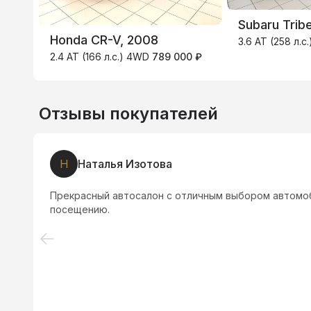
Subaru Trib
Honda CR-V, 2008
3.6 AT (258 л.
2.4 AT (166 л.с.) 4WD
789 000 ₽
Отзывы покупателей
У
Ульяна Хозинская
мендую всем к
Отличное место, машины качественные