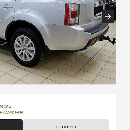
 месяц
те одобрение:
т
Trade-in