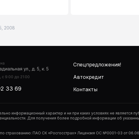
.5, 2008
она
Спецпредложения!
диальная ул., д. 5, к. 5
Автокредит
 с 9:00 до 21:00
02 33 69
Контакты
тельно информационный характер и ни при каких условиях не является 
нциальности. Для получения более подробной информации об указанных
р по страхованию: ПАО СК «Росгосстрах» Лицензия ОС №0001-03 от 06.06.