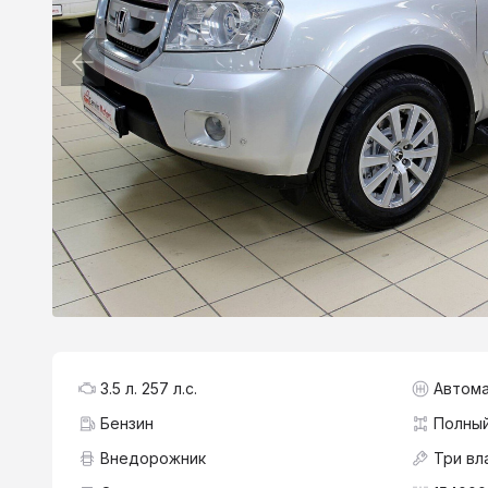
3.5 л. 257 л.с.
Автома
Бензин
Полны
Внедорожник
Три вл