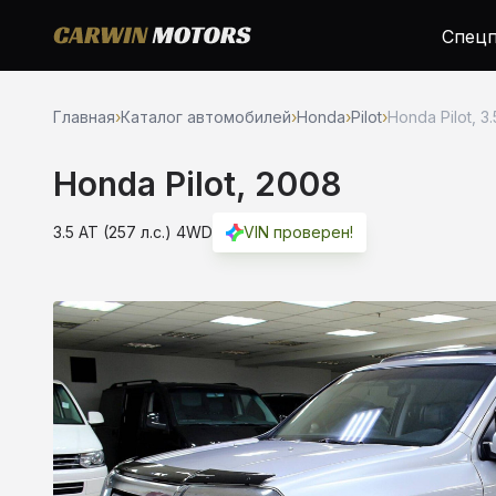
Спецп
Главная
›
Каталог автомобилей
›
Honda
›
Pilot
›
Honda Pilot, 3
Honda Pilot, 2008
3.5 AT (257 л.с.) 4WD
VIN проверен!