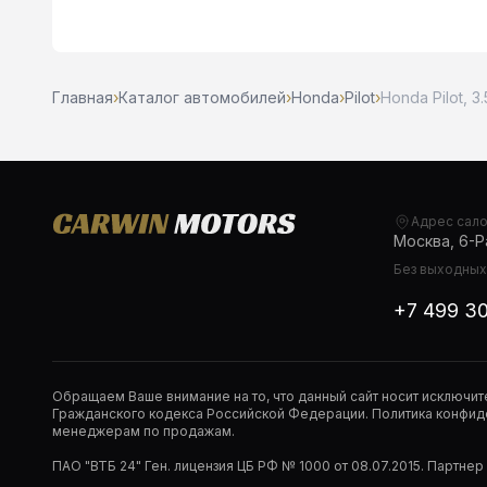
Главная
›
Каталог автомобилей
›
Honda
›
Pilot
›
Honda Pilot, 3
Адрес сал
Москва, 6-Ра
Без выходных,
+7 499 3
Обращаем Ваше внимание на то, что данный сайт носит исключи
Гражданского кодекса Российской Федерации. Политика конфиде
менеджерам по продажам.
ПАО "ВТБ 24" Ген. лицензия ЦБ РФ № 1000 от 08.07.2015. Партне