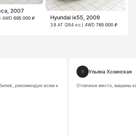
eca, 2007
Hyundai ix55, 2009
H
с.) 4WD
695 000 ₽
3.8 AT (264 л.с.) 4WD
765 000 ₽
2
Д
Дмитри
. К покупателям относятся хорошо.
Салон очень х
как говорят п
рассказывает 