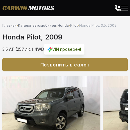
Главная
›
Каталог автомобилей
›
Honda
›
Pilot
›
Honda Pilot, 3.5, 2009
Honda Pilot, 2009
3.5 AT (257 л.с.) 4WD
VIN проверен!
Позвонить в салон