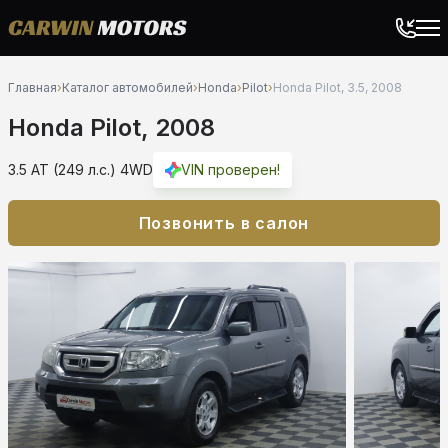
Главная
›
Каталог автомобилей
›
Honda
›
Pilot
›
Honda Pilot, 3.5, 2008
Honda Pilot, 2008
3.5 AT (249 л.с.) 4WD
VIN проверен!
Позвонить в салон