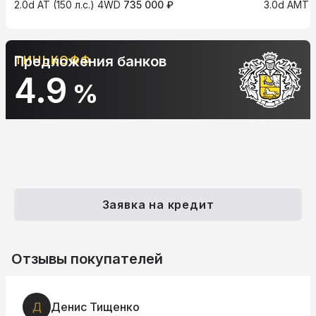
2.0d AT (150 л.с.) 4WD
735 000 ₽
3.0d AMT (
АЛЬФА-БАНК
Предложения банков
10.9
%
Заявка на кредит
Отзывы покупателей
Д
Денис Тищенко