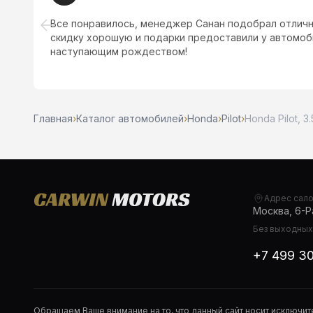
Все понравилось, менеджер Санан подобрал отличн
скидку хорошую и подарки предоставили у автомоб
наступающим рождеством!
Главная
›
Каталог автомобилей
›
Honda
›
Pilot
›
Honda Pilot, 3.
Адрес сал
Москва, 6-Ра
Без выходных,
+7 499 3
Обращаем Ваше внимание на то, что данный сайт носит исключи