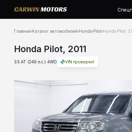
Спецп
Главная
›
Каталог автомобилей
›
Honda
›
Pilot
›
Honda Pilot, 3.
Honda Pilot, 2011
3.5 AT (249 л.с.) 4WD
VIN проверен!