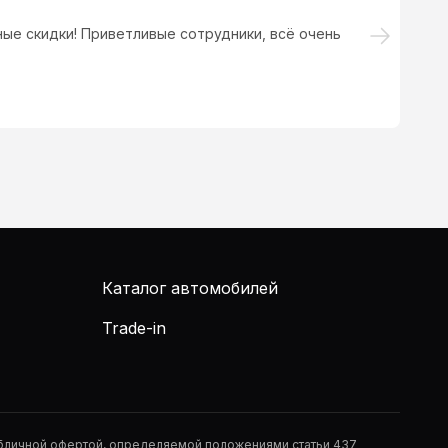
ые скидки! Приветливые сотрудники, всё очень
Ис
да
Мн
ос
Каталог автомобилей
Trade-in
публичной офертой, определяемой положениями статьи 437