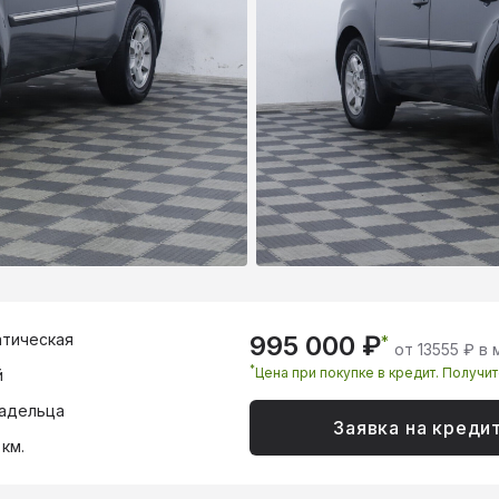
тическая
995 000 ₽
*
от 13555 ₽ в
*
Цена при покупке в кредит. Получи
й
адельца
Заявка на креди
 км.