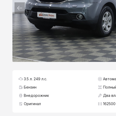
3.5 л. 249 л.с.
Автома
Бензин
Полны
Внедорожник
Два вл
Оригинал
162500