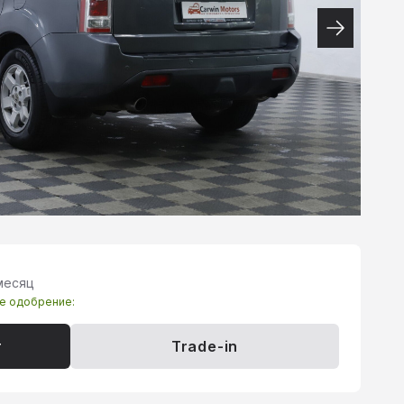
 месяц
те одобрение:
т
Trade-in