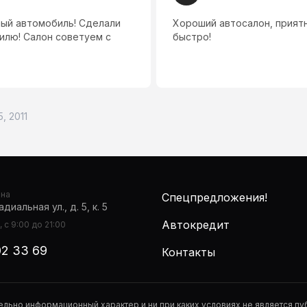
ый автомобиль! Сделали
Хороший автосалон, приятн
илю! Салон советуем с
быстро!
5, 2011
она
Спецпредложения!
диальная ул., д. 5, к. 5
Автокредит
 с 9:00 до 21:00
02 33 69
Контакты
тельно информационный характер и ни при каких условиях не является 