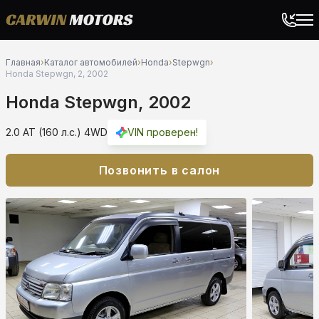
Главная
›
Каталог автомобилей
›
Honda
›
Stepwgn
›
Honda Stepwgn, 2, 2002
Honda Stepwgn, 2002
2.0 AT (160 л.с.) 4WD
VIN проверен!
Позвонить в салон