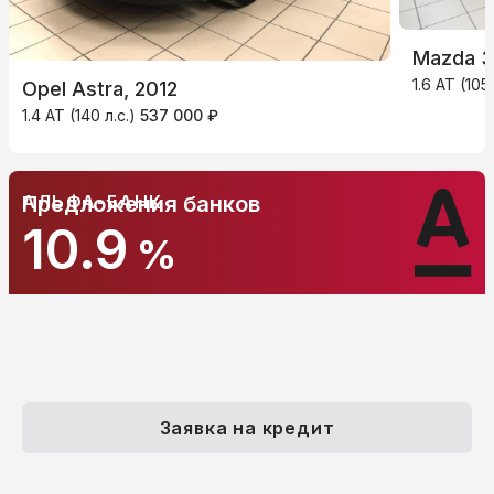
Mazda 3,
1.6 AT (105
Opel Astra, 2012
1.4 AT (140 л.с.)
537 000 ₽
АЛЬФА-БАНК
Предложения банков
10.9
%
Заявка на кредит