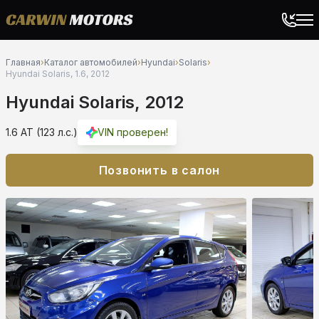
Главная
›
Каталог автомобилей
›
Hyundai
›
Solaris
›
Hyundai Solaris, 1.6, 2012
Hyundai Solaris, 2012
1.6 AT (123 л.с.)
VIN проверен!
Позвонить в салон