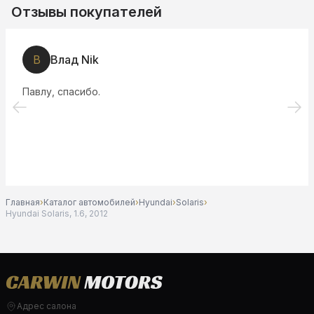
Отзывы покупателей
И
Инесса Альховицкая
Вусалу респект, салон рекомендую!
Главная
›
Каталог автомобилей
›
Hyundai
›
Solaris
›
Hyundai Solaris, 1.6, 2012
Адрес салона