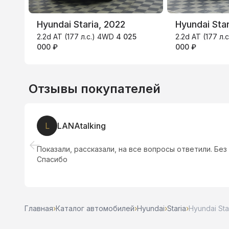
Hyundai Staria, 2022
Hyundai Star
2.2d AT (177 л.с.) 4WD
4 025
2.2d AT (177 л
000 ₽
000 ₽
Отзывы покупателей
L
LANAtalking
н
Показали, рассказали, на все вопросы ответили. Без 
Спасибо
Главная
›
Каталог автомобилей
›
Hyundai
›
Staria
›
Hyundai Star