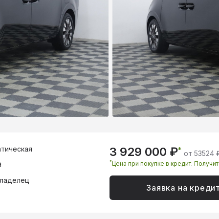
тическая
3 929 000 ₽
*
от 53524 
*
Цена при покупке в кредит. Получи
й
владелец
Заявка на креди