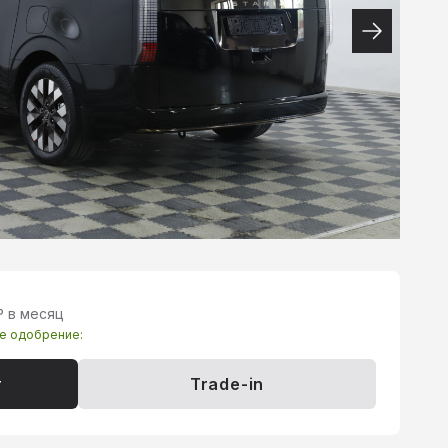
₽ в месяц
те одобрение:
т
Trade-in