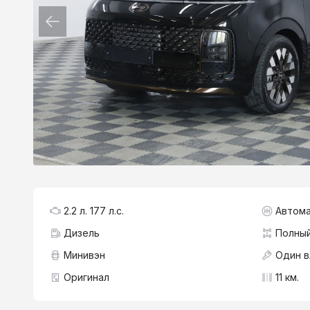
2.2 л. 177 л.с.
Автома
Дизель
Полны
Минивэн
Один 
Оригинал
11 км.