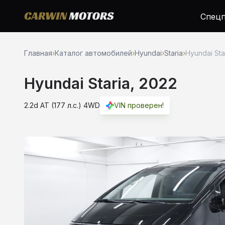
Спецп
Главная
›
Каталог автомобилей
›
Hyundai
›
Staria
›
Hyundai Star
Hyundai Staria, 2022
2.2d AT (177 л.с.) 4WD
VIN проверен!