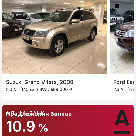
Suzuki Grand Vitara, 2008
Ford Es
2.0 AT (140 л.с.) 4WD
558 000 ₽
2.3 AT (15
АЛЬФА-БАНК
Предложения банков
10.9
%