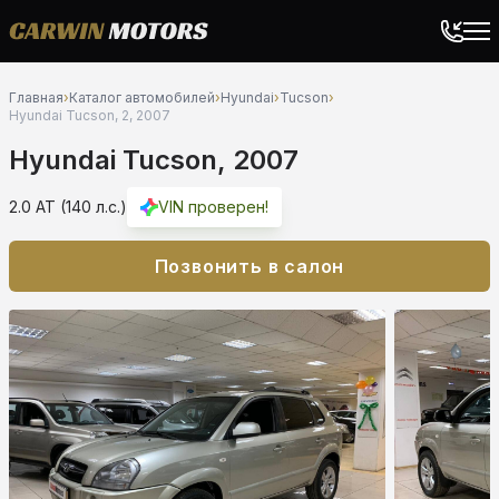
Главная
›
Каталог автомобилей
›
Hyundai
›
Tucson
›
Hyundai Tucson, 2, 2007
Hyundai Tucson, 2007
2.0 AT (140 л.с.)
VIN проверен!
Позвонить в салон