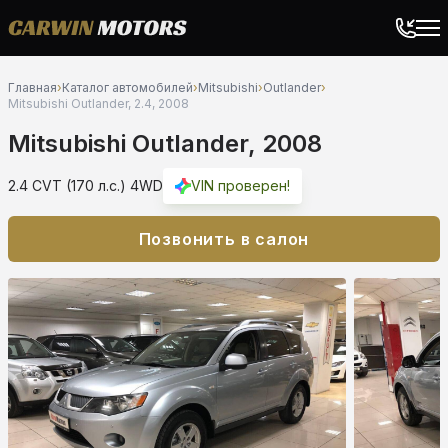
Главная
›
Каталог автомобилей
›
Mitsubishi
›
Outlander
›
Mitsubishi Outlander, 2.4, 2008
Mitsubishi Outlander, 2008
2.4 CVT (170 л.с.) 4WD
VIN проверен!
Позвонить в салон