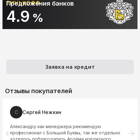
ТИНЬКОФФ
Предложения банков
4.9
%
Заявка на кредит
Отзывы покупателей
С
Сергей Нежкин
Александру как менеджера рекомендую
профессионал с Большой Буквы, так же отдельно
хотелось поблагодарить Артёма кредитного