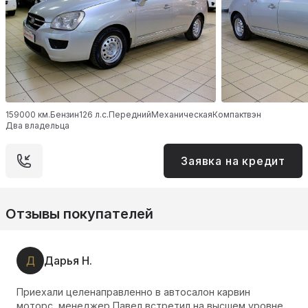
159000 км.
Бензин
126 л.с.
Передний
Механическая
Компактвэн
Два владельца
Заявка на кредит
Отзывы покупателей
Д
Дарья Н.
Приехали целенаправленно в автосалон карвин
моторс, менеджер Павел встретил на высшем уровне,