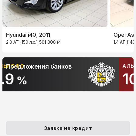
Hyundai i40, 2011
Opel Ast
2.0 AT (150 л.с.)
501 000 ₽
1.4 AT (140
АЛЬФА-БАНК
Предложения банков
10.9
%
Заявка на кредит