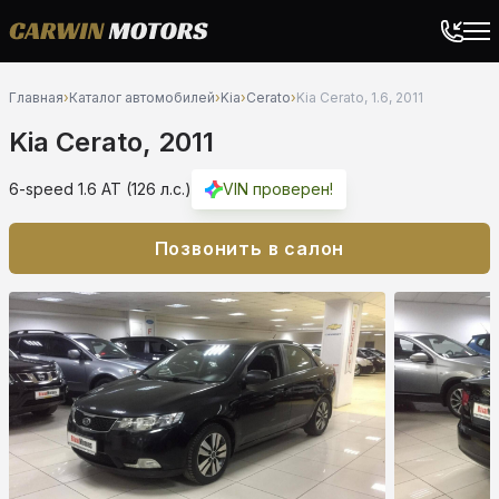
Главная
›
Каталог автомобилей
›
Kia
›
Cerato
›
Kia Cerato, 1.6, 2011
Kia Cerato, 2011
6-speed 1.6 AT (126 л.с.)
VIN проверен!
Позвонить в салон