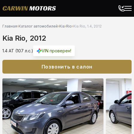
Главная
›
Каталог автомобилей
›
Kia
›
Rio
›
Kia Rio, 1.4, 2012
Kia Rio, 2012
1.4 AT (107 л.с.)
VIN проверен!
Позвонить в салон