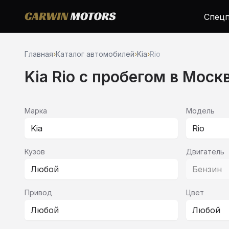
Спецп
Главная
›
Каталог автомобилей
›
Kia
›
Rio
Kia Rio c пробегом в Моск
Марка
Модель
Kia
Rio
Кузов
Двигатель
Любой
Бензин
Привод
Цвет
Любой
Любой