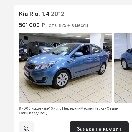
Kia Rio, 1.4
2012
501 000 ₽
от 6 825 ₽ в месяц
97000 км.
Бензин
107 л.с.
Передний
Механическая
Седан
Один владелец
Заявка на кредит