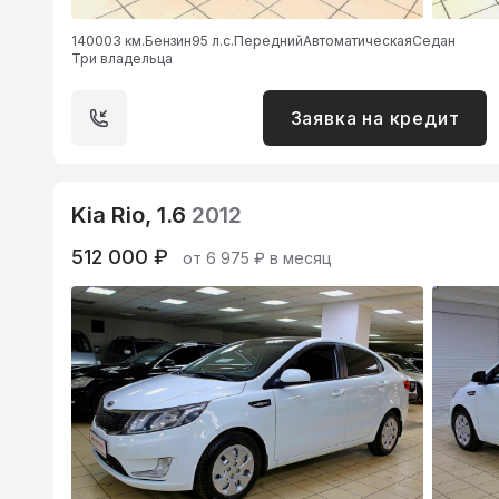
140003 км.
Бензин
95 л.с.
Передний
Автоматическая
Седан
Три владельца
Заявка на кредит
Kia Rio, 1.6
2012
512 000 ₽
от 6 975 ₽ в месяц