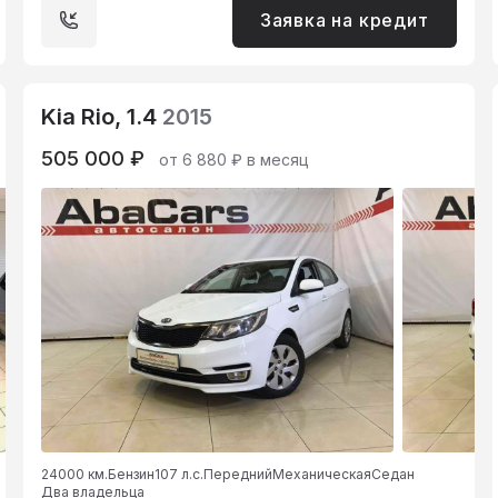
Заявка на кредит
Kia Rio, 1.4
2015
505 000 ₽
от 6 880 ₽ в месяц
24000 км.
Бензин
107 л.с.
Передний
Механическая
Седан
Два владельца