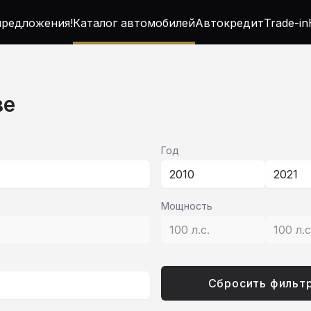
редложения!
Каталог автомобилей
Автокредит
Trade-in
ве
Год
2010
2021
Мощность
100 л.с.
100 л.
Сбросить фильт