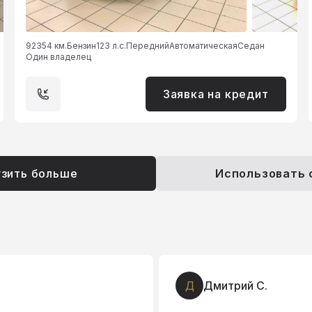
92354 км.
Бензин
123 л.с.
Передний
Автоматическая
Седан
Один владелец
Заявка на кредит
узить больше
Использовать
Д
Дмитрий С.