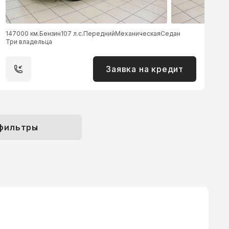
147000 км.
Бензин
107 л.с.
Передний
Механическая
Седан
Три владельца
Заявка на кредит
 фильтры