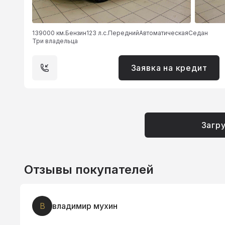
139000 км.
Бензин
123 л.с.
Передний
Автоматическая
Седан
Три владельца
Заявка на кредит
Загр
Отзывы покупателей
В
владимир мухин