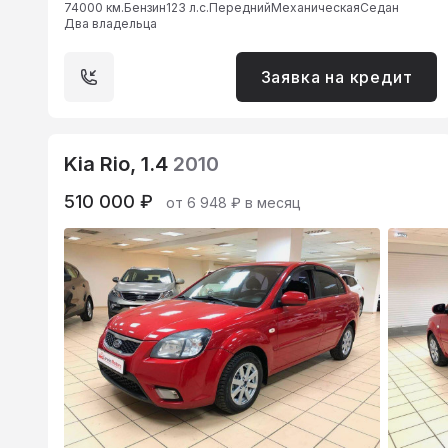
74000 км.
Бензин
123 л.с.
Передний
Механическая
Седан
Два владельца
Заявка на кредит
Kia Rio, 1.4
2010
510 000 ₽
от 6 948 ₽ в месяц