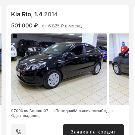
Kia Rio, 1.4
2014
501 000 ₽
от 6 825 ₽ в месяц
97000 км.
Бензин
107 л.с.
Передний
Механическая
Седан
Один владелец
Заявка на кредит