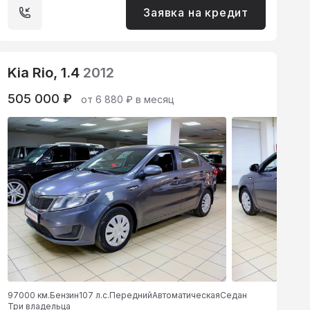
Заявка на кредит
Kia Rio, 1.4
2012
505 000 ₽
от 6 880 ₽ в месяц
97000 км.
Бензин
107 л.с.
Передний
Автоматическая
Седан
Три владельца