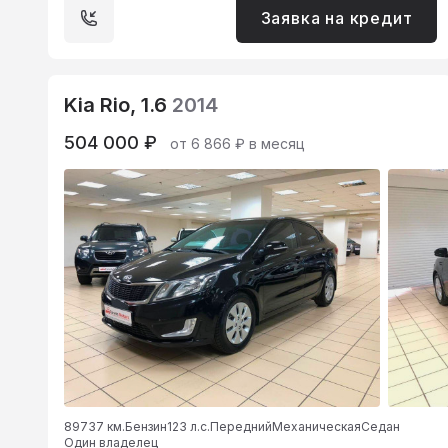
Заявка на кредит
Kia Rio, 1.6
2014
504 000 ₽
от 6 866 ₽ в месяц
89737 км.
Бензин
123 л.с.
Передний
Механическая
Седан
Один владелец