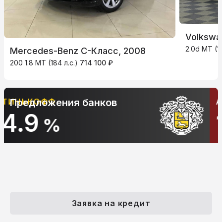
Volkswa
2.0d MT (1
Mercedes-Benz C-Класс, 2008
200 1.8 MT (184 л.с.)
714 100 ₽
АЛЬФА-БАНК
Предложения банков
10.9
%
Заявка на кредит