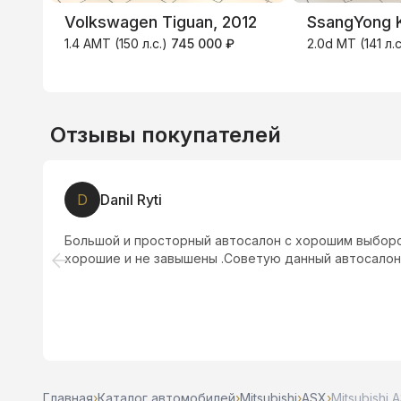
Volkswagen Tiguan, 2012
SsangYong K
1.4 AMT (150 л.с.)
745 000 ₽
2.0d MT (141 л
Отзывы покупателей
D
Danil Ryti
Большой и просторный автосалон с хорошим выборо
хорошие и не завышены .Советую данный автосалон
Главная
›
Каталог автомобилей
›
Mitsubishi
›
ASX
›
Mitsubishi A