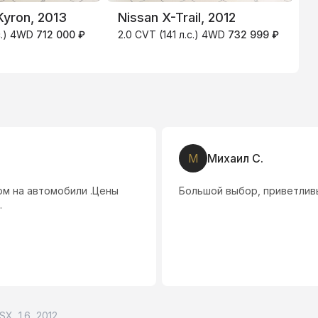
yron, 2013
Nissan X-Trail, 2012
S
.с.) 4WD
712 000 ₽
2.0 CVT (141 л.с.) 4WD
732 999 ₽
6
5
М
Михаил С.
м на автомобили .Цены
Большой выбор, приветлив
.
SX, 1.6, 2012