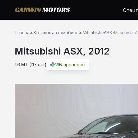
Спецп
Главная
›
Каталог автомобилей
›
Mitsubishi
›
ASX
›
Mitsubishi A
Mitsubishi ASX, 2012
1.6 MT (117 л.с.)
VIN проверен!