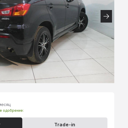
месяц
те одобрение:
т
Trade-in