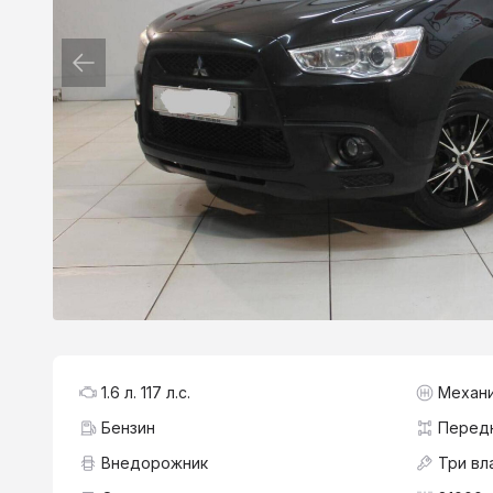
1.6 л. 117 л.с.
Механ
Бензин
Перед
Внедорожник
Три вл