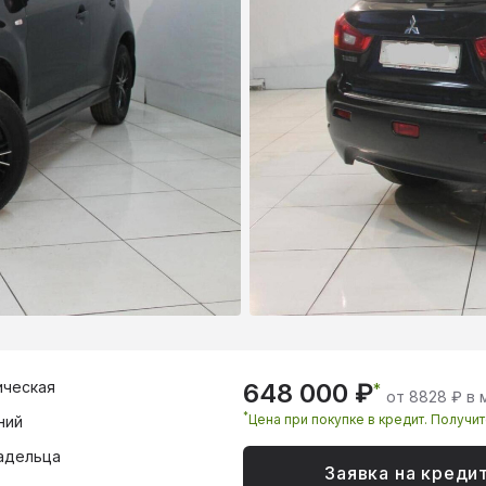
ическая
648 000 ₽
*
от 8828 ₽ в 
*
Цена при покупке в кредит. Получи
ний
адельца
Заявка на креди