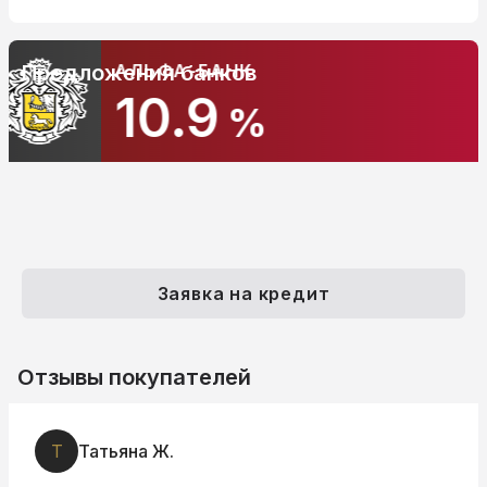
АЛЬФА-БАНК
Предложения банков
10.9
%
Заявка на кредит
Отзывы покупателей
Т
Татьяна Ж.