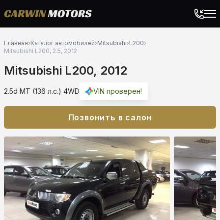
Главная
›
Каталог автомобилей
›
Mitsubishi
›
L200
›
Mitsubishi L200, 2.5, 2012
Mitsubishi L200, 2012
2.5d MT (136 л.с.) 4WD
VIN проверен!
Позвонить в салон