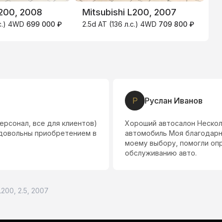
L200, 2008
Mitsubishi L200, 2007
M
.с.) 4WD
699 000 ₽
2.5d AT (136 л.с.) 4WD
709 800 ₽
2
Р
Руслан Иванов
ерсонал, все для клиентов)
Хороший автосалон Нескол
 довольны приобретением в
автомобиль Моя благодарн
моему выбору, помогли опр
обслуживанию авто.
L200, 2.5, 2007