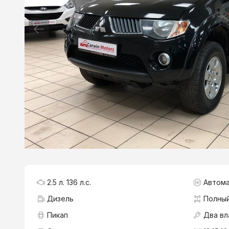
2.5 л. 136 л.с.
Автома
Дизель
Полны
Пикап
Два вл