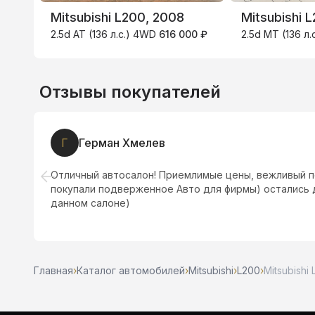
Mitsubishi L200, 2008
Mitsubishi 
2.5d AT (136 л.с.) 4WD
616 000 ₽
2.5d MT (136 л
Отзывы покупателей
Г
Герман Хмелев
Отличный автосалон! Приемлимые цены, вежливый п
покупали подверженное Авто для фирмы) остались
данном салоне)
Главная
›
Каталог автомобилей
›
Mitsubishi
›
L200
›
Mitsubishi 