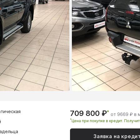
тическая
709 800 ₽
*
от 9669 ₽ в 
*
Цена при покупке в кредит. Получи
й
адельца
Заявка на креди