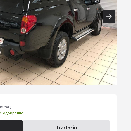
месяц
те одобрение:
т
Trade-in