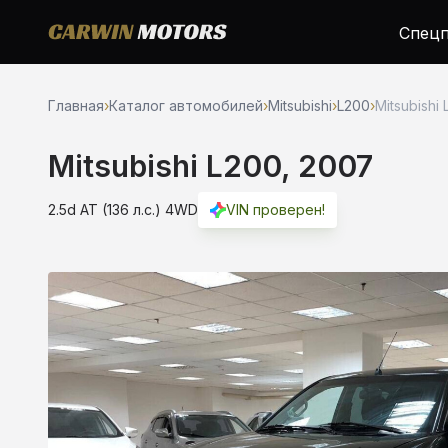
Спецп
Главная
›
Каталог автомобилей
›
Mitsubishi
›
L200
›
Mitsubishi 
Mitsubishi L200, 2007
2.5d AT (136 л.с.) 4WD
VIN проверен!