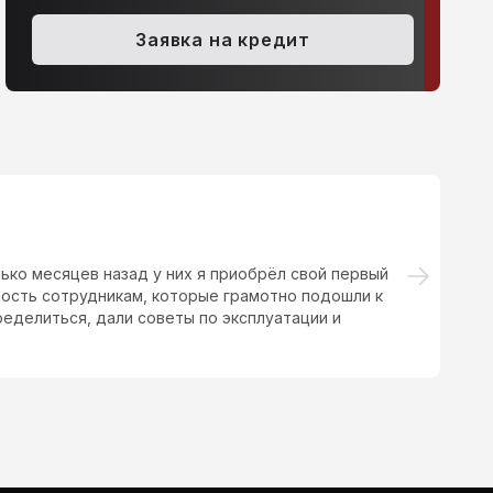
itsubishi L200, 2008
Mitsubishi L200, 200
Заявка на кредит
.5d MT (136 л.с.) 4WD
750 200 ₽
2.5d MT (136 л.с.) 4WD
736
ько месяцев назад у них я приобрёл свой первый
Б
ость сотрудникам, которые грамотно подошли к
а
еделиться, дали советы по эксплуатации и