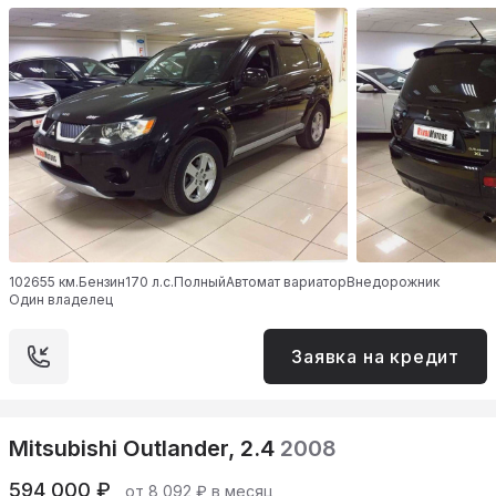
102655 км.
Бензин
170 л.с.
Полный
Автомат вариатор
Внедорожник
Один владелец
Заявка на кредит
Mitsubishi Outlander, 2.4
2008
594 000 ₽
от 8 092 ₽ в месяц