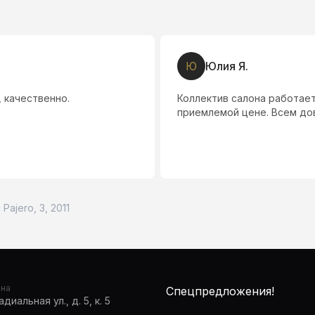
Ю
Юлия Я.
 качественно.
Коллектив салона работает
приемлемой цене. Всем до
 Pajero, 3, 2011
она
Спецпредложения!
диальная ул., д. 5, к. 5