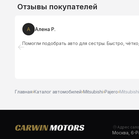
Отзывы покупателей
А
Алена Р.
Помогли подобрать авто для сестры. Быстро, чётко,
Главная
›
Каталог автомобилей
›
Mitsubishi
›
Pajero
›
Mitsubishi
Адрес сал
Москва, 6-Ра