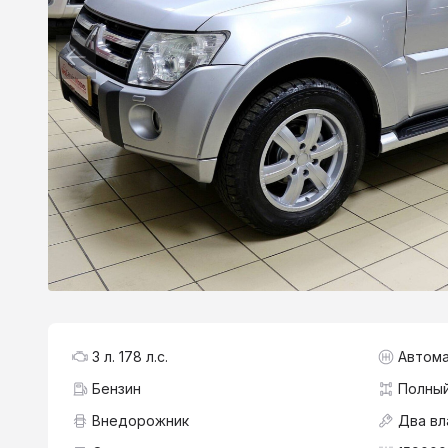
3 л. 178 л.с.
Автома
Бензин
Полны
Внедорожник
Два вл