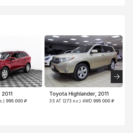
ТИНЬКОФ
.9
4.9
%
 2011
Toyota Highlander, 2011
N
с.)
995 000 ₽
3.5 AT (273 л.с.) 4WD
995 000 ₽
2