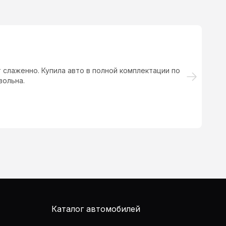
 слаженно. Купила авто в полной комплектации по
Дл
вольна.
оф
до
ма
Каталог автомобилей