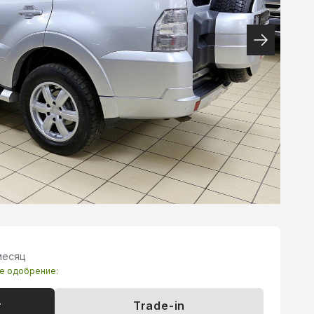
 месяц
те одобрение:
т
Trade-in