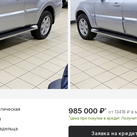
тическая
985 000 ₽
*
от 13418 ₽ в
*
Цена при покупке в кредит. Получи
й
адельца
Заявка на креди