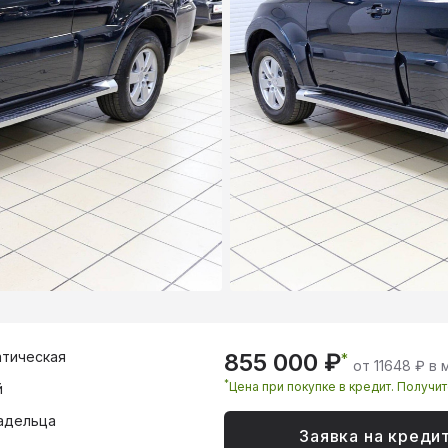
тическая
855 000 ₽
*
от 11648 ₽ в
*
Цена при покупке в кредит. Получи
й
адельца
Заявка на креди