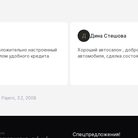
Д
Дина Стешова
оложительно настроенный
Хороший автосалон , добр
лом удобного кредита.
автомобиля, сделка состоя
i Pajero, 3.2, 2008
она
Спецпредложения!