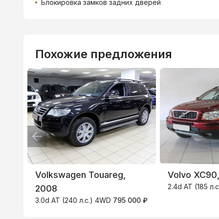
Блокировка замков задних дверей
Похожие предложения
ВТБ
3.9
%
Volkswagen Touareg,
Volvo XC90
2.4d AT (185 л
2008
3.0d AT (240 л.с.) 4WD
795 000 ₽