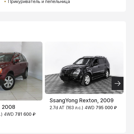
Прикуриватель и пепельница
ТИНЬКОФФ
4.9
%
SsangYong Rexton, 2009
, 2008
K
2.7d AT (163 л.с.) 4WD
795 000 ₽
.с.) 4WD
781 600 ₽
2