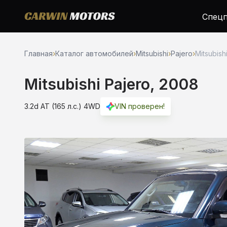
Спецп
Главная
›
Каталог автомобилей
›
Mitsubishi
›
Pajero
›
Mitsubish
Mitsubishi Pajero, 2008
3.2d AT (165 л.с.) 4WD
VIN проверен!