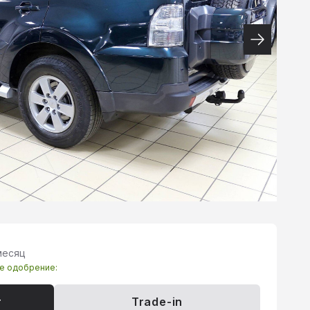
 месяц
те одобрение:
т
Trade-in