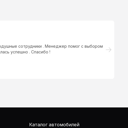
одушные сотрудники . Менеджер помог с выбором
Пр
лась успешно . Спасибо !
вс
Каталог автомобилей