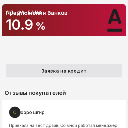
АЛЬФА-БАНК
Предложения банков
10.9
%
Заявка на кредит
Отзывы покупателей
О
ооро шгнр
Приехала на тест драйв. Со мной работал менеджер