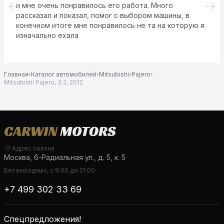
и мне очень понравилось его работа. Много
рассказал и показал, помог с выбором машины, в
конечном итоге мне понравилось не та на которую я
изначально ехала
Главная
›
Каталог автомобилей
›
Mitsubishi
›
Pajero
›
Mitsubishi Pajero, 3.2, 2012
Адрес салона
Москва, 6-Радиальная ул., д. 5, к. 5
Без выходных, с 9:00 до 21:00
+7 499 302 33 69
Спецпредложения!