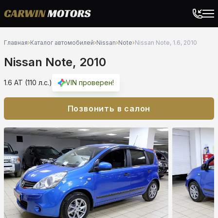
Главная
›
Каталог автомобилей
›
Nissan
›
Note
›
Nissan Note, 1.6, 2010
Nissan Note, 2010
1.6 AT (110 л.с.)
VIN проверен!
Позвонить в салон