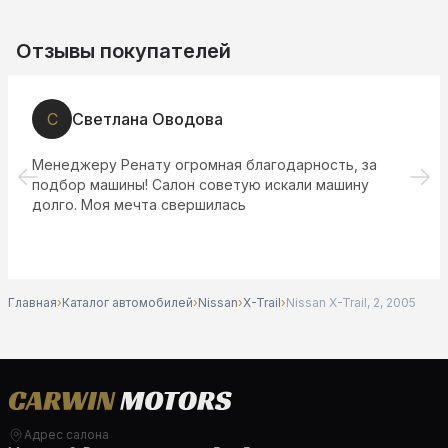
Отзывы покупателей
С
Светлана Оводова
Менеджеру Ренату огромная благодарность, за
подбор машины! Салон советую искали машину
долго. Моя мечта свершилась
Главная
›
Каталог автомобилей
›
Nissan
›
X-Trail
›
Nissan X-Trail, 2, 2005
Адрес салона