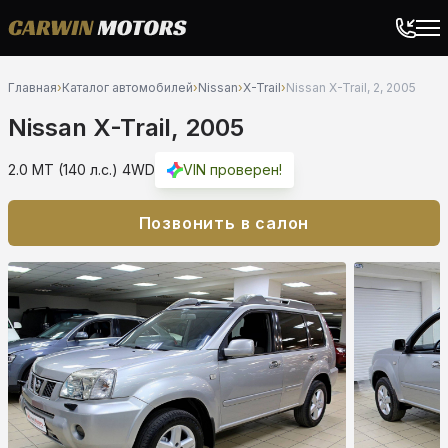
Главная
›
Каталог автомобилей
›
Nissan
›
X-Trail
›
Nissan X-Trail, 2, 2005
Nissan X-Trail, 2005
2.0 MT (140 л.с.) 4WD
VIN проверен!
Позвонить в салон