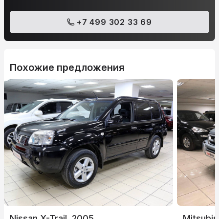
+7 499 302 33 69
Похожие предложения
Nissan X-Trail, 2005
Mitsubis