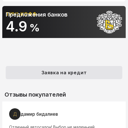
ТИНЬКОФФ
Предложения банков
4.9
%
Заявка на кредит
Отзывы покупателей
Д
дамир бидалиев
Отличный автосалон! Выбор не маленький,