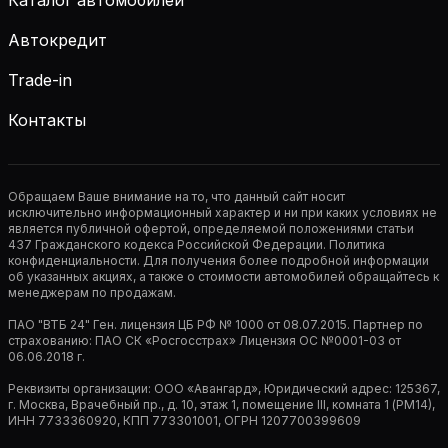
Каталог автомобилей
Автокредит
Trade-in
Контакты
Обращаем Ваше внимание на то, что данный сайт носит
исключительно информационный характер и ни при каких условиях не
является публичной офертой, определяемой положениями статьи
437 Гражданского кодекса Российской Федерации. Политика
конфиденциальности. Для получения более подробной информации
об указанных акциях, а также о стоимости автомобилей обращайтесь к
менеджерам по продажам.
ПАО "ВТБ 24" Ген. лицензия ЦБ РФ № 1000 от 08.07.2015. Партнер по
страхованию: ПАО СК «Росгосстрах» Лицензия ОС №0001-03 от
06.06.2018 г.
Реквизиты организации: ООО «Авангард», Юридический адрес: 125367,
г. Москва, Врачебный пр., д. 10, этаж 1, помещение III, комната 1 (РМ14),
ИНН 7733360920, КПП 773301001, ОГРН 1207700399609