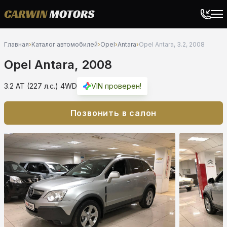
Главная
›
Каталог автомобилей
›
Opel
›
Antara
›
Opel Antara, 3.2, 2008
Opel Antara, 2008
3.2 AT (227 л.с.) 4WD
VIN проверен!
Позвонить в салон