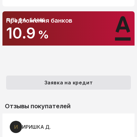
АЛЬФА-БАНК
Предложения банков
10.9
%
Заявка на кредит
Отзывы покупателей
В
Владимир Арих