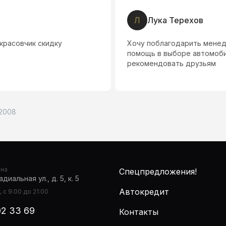
Л
Лука Терехов
 красовчик скидку
Хочу поблагодарить менед
помощь в выборе автомобил
рекомендовать друзьям
 2008
она
Спецпредложения!
диальная ул., д. 5, к. 5
Автокредит
 с 9:00 до 21:00
02 33 69
Контакты