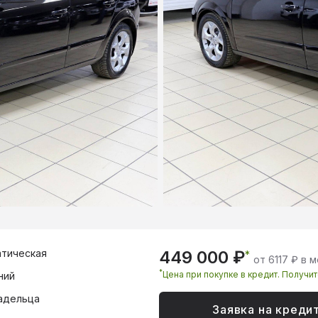
тическая
449 000 ₽
*
от 6117 ₽ в 
*
Цена при покупке в кредит. Получи
ний
адельца
Заявка на креди