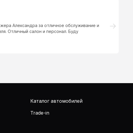
жера Александра за отличное обслуживание и
Ли
я. Отличный салон и персонал. Буду
и
во
же
Каталог автомобилей
Trade-in