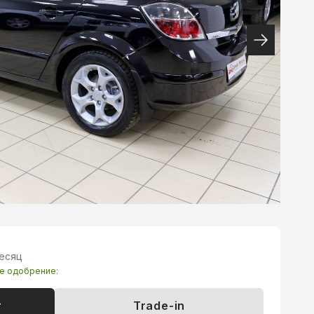
месяц
те одобрение:
т
Trade-in