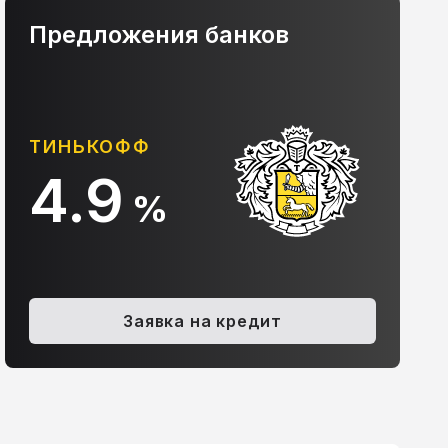
Предложения банков
АЛЬФА-БАНК
10.9
%
ia Ceed, 2009
Kia Soul, 2009
.6 AT (122 л.с.)
535 000 ₽
1.6d AT (128 л.с.)
489 000 ₽
Заявка на кредит