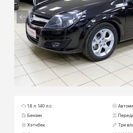
1.8 л. 140 л.с.
Автома
Бензин
Перед
Хэтчбек
Три вл