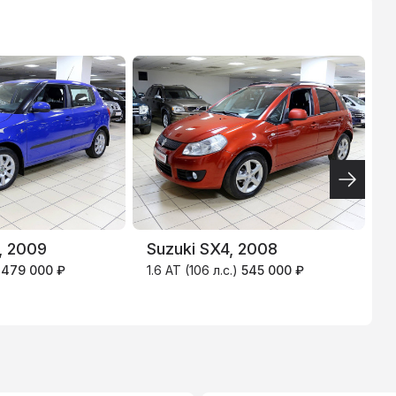
ТИНЬКОФФ
4.9
%
, 2009
Suzuki SX4, 2008
K
)
479 000 ₽
1.6 AT (106 л.с.)
545 000 ₽
1