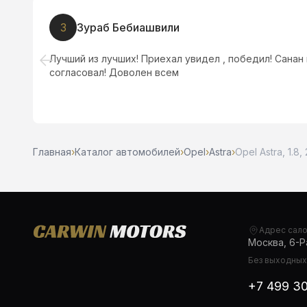
З
Зураб Бебиашвили
Лучший из лучших! Приехал увидел , победил! Санан
согласовал! Доволен всем
Главная
›
Каталог автомобилей
›
Opel
›
Astra
›
Opel Astra, 1.8,
Адрес сал
Москва, 6-Ра
Без выходных,
+7 499 3