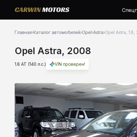
Спецп
Главная
›
Каталог автомобилей
›
Opel
›
Astra
›
Opel Astra, 1.8,
Opel Astra, 2008
1.8 AT (140 л.с.)
VIN проверен!