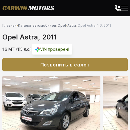
Главная
›
Каталог автомобилей
›
Opel
›
Astra
›
Opel Astra, 1.6, 2011
Opel Astra, 2011
1.6 MT (115 л.с.)
VIN проверен!
Позвонить в салон