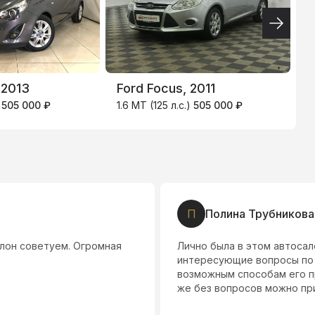
4.9
%
 2013
Ford Focus, 2011
V
)
505 000 ₽
1.6 MT (125 л.с.)
505 000 ₽
1
П
Полина Трубникова
алон советуем. Огромная
Лично была в этом автосал
интересующие вопросы по
возможным способам его п
же без вопросов можно при