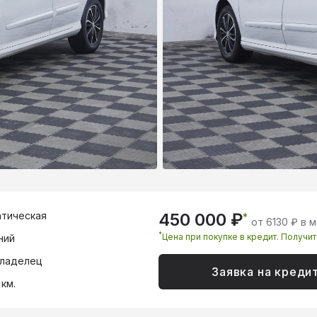
тическая
450 000 ₽
*
от 6130 ₽ в 
*
Цена при покупке в кредит. Получи
ний
владелец
Заявка на креди
 км.