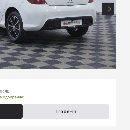
месяц
те одобрение:
т
Trade-in