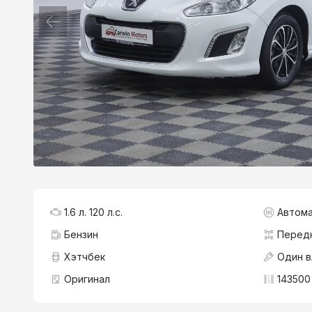
1.6 л. 120 л.с.
Автома
Бензин
Перед
Хэтчбек
Один 
Оригинал
143500