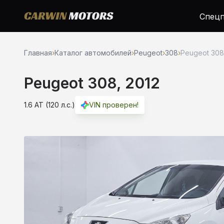
Спецп
Главная
›
Каталог автомобилей
›
Peugeot
›
308
›
Peugeot 308,
Peugeot 308, 2012
1.6 AT (120 л.с.)
VIN проверен!