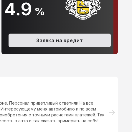
10.9
%
olkswagen Golf Plus, 2011
Peugeot 308, 2012
Заявка на кредит
.6 AMT (102 л.с.)
528 900 ₽
1.6 MT (120 л.с.)
497 000 ₽
оне. Персонал приветливый ответили На все
От
 Интересующему меня автомобилю и по всем
пр
риобретения с точными расчетами платежей. Так
сесть в авто и так сказать примерить на себя!