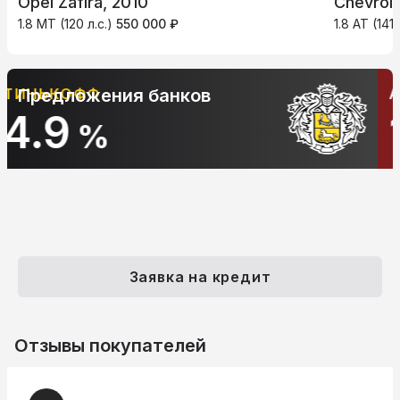
Opel Zafira, 2010
Chevrole
1.8 MT (120 л.с.)
550 000 ₽
1.8 AT (141 
АЛЬФА-БАНК
Предложения банков
10.9
%
Заявка на кредит
Отзывы покупателей