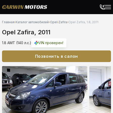
Главная
›
Каталог автомобилей
›
Opel
›
Zafira
›
Opel Zafira, 1.8, 2011
Opel Zafira, 2011
1.8 AMT (140 л.с.)
VIN проверен!
Позвонить в салон