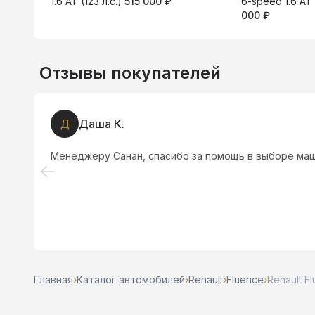
1.6 AT (123 л.с.)
515 000 ₽
6-speed 1.6 AT 
000 ₽
Отзывы покупателей
Д
Даша К.
Менеджеру Санан, спасибо за помощь в выборе маш
Главная
›
Каталог автомобилей
›
Renault
›
Fluence
›
Renault Fl