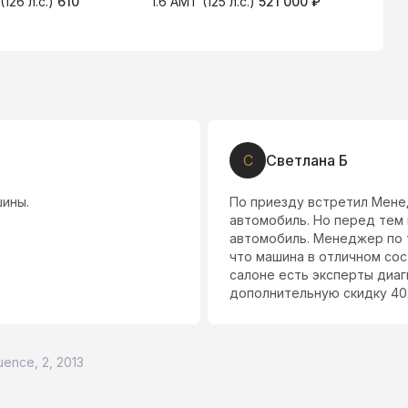
(126 л.с.)
610
1.6 AMT (125 л.с.)
521 000 ₽
2
С
Светлана Б
ины.
По приезду встретил Мене
автомобиль. Но перед тем 
автомобиль. Менеджер по 
что машина в отличном сос
салоне есть эксперты диа
дополнительную скидку 40.
uence, 2, 2013