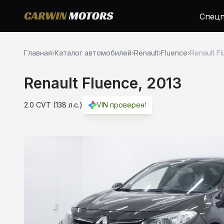
Спецп
Главная
›
Каталог автомобилей
›
Renault
›
Fluence
›
Renault Fl
Renault Fluence, 2013
2.0 CVT (138 л.с.)
VIN проверен!