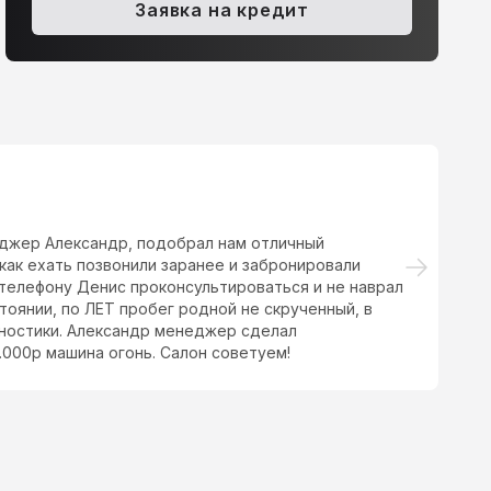
.0 AMT (145 л.с.)
530 000 ₽
1.8 AT (141 л.с.)
515 000 ₽
Заявка на кредит
джер Александр, подобрал нам отличный
Хо
как ехать позвонили заранее и забронировали
до
телефону Денис проконсультироваться и не наврал
тоянии, по ЛЕТ пробег родной не скрученный, в
гностики. Александр менеджер сделал
000р машина огонь. Салон советуем!