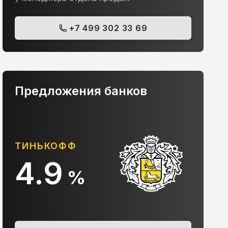
+7 499 302 33 69
Предложения банков
ТИНЬКОФФ
А
4.9
%
olvo S40, 2012
Chevrolet Cruze, 201