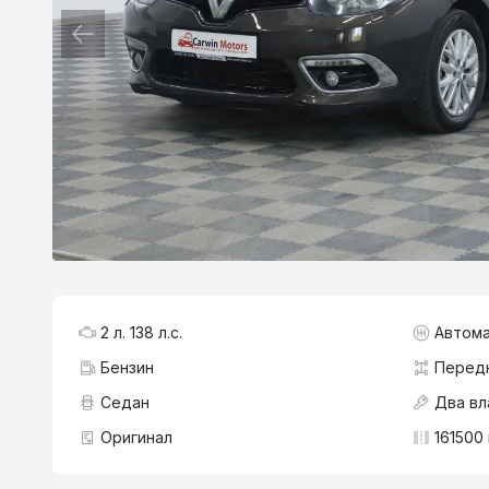
2 л. 138 л.с.
Автома
Бензин
Перед
Седан
Два вл
Оригинал
161500 