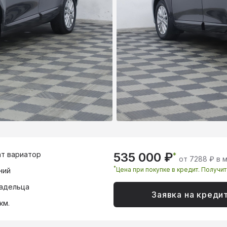
т вариатор
535 000 ₽
*
от 7288 ₽ в 
*
Цена при покупке в кредит. Получи
ний
адельца
Заявка на креди
км.