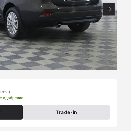
месяц
те одобрение:
т
Trade-in