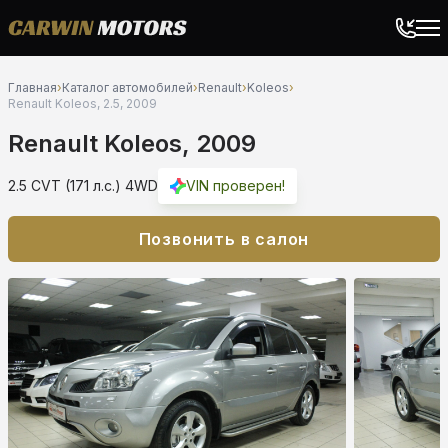
Главная
›
Каталог автомобилей
›
Renault
›
Koleos
›
Renault Koleos, 2.5, 2009
Renault Koleos, 2009
2.5 CVT (171 л.с.) 4WD
VIN проверен!
Позвонить в салон