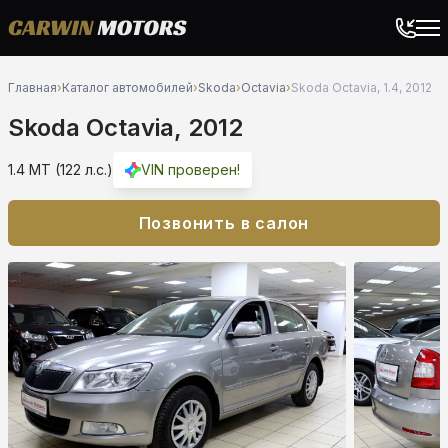
Главная
›
Каталог автомобилей
›
Skoda
›
Octavia
›
Skoda Octavia, 1.4, 2012
Skoda Octavia, 2012
1.4 MT (122 л.с.)
VIN проверен!
Позвонить в салон