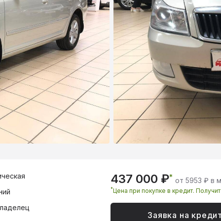
ическая
437 000 ₽
*
от 5953 ₽ в 
*
Цена при покупке в кредит. Получи
ний
владелец
Заявка на креди