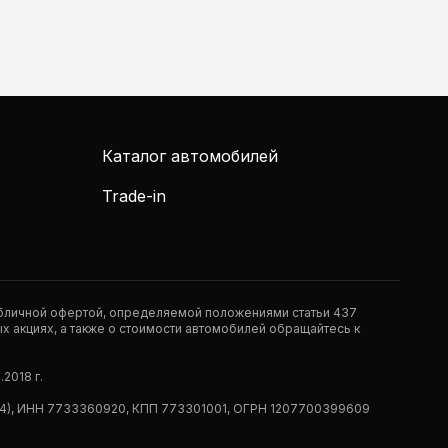
Каталог автомобилей
Trade-in
публичной офертой, определяемой положениями статьи 437
 акциях, а также о стоимости автомобилей обращайтесь к
2018 г.
 (РМ14), ИНН 7733360920, КПП 773301001, ОГРН 1207700399609