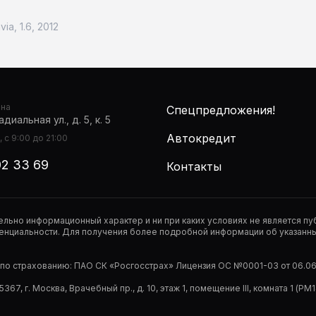
ia, 1.6, 2012
она
Спецпредложения!
диальная ул., д. 5, к. 5
Автокредит
 с 9:00 до 21:00
02 33 69
Контакты
тельно информационный характер и ни при каких условиях не является 
нциальности. Для получения более подробной информации об указанных
р по страхованию: ПАО СК «Росгосстрах» Лицензия ОС №0001-03 от 06.06.
67, г. Москва, Врачебный пр., д. 10, этаж 1, помещение III, комната 1