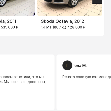
ia, 2011
Skoda Octavia, 2012
S
)
535 000 ₽
1.4 MT (80 л.с.)
428 000 ₽
1
Г
Гена М.
опросы ответили, что мы
Рената советую как менедж
ся. Мы остались довольны,