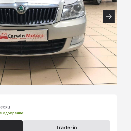
месяц
те одобрение:
т
Trade-in