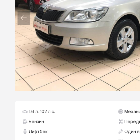
1.6 л. 102 л.с.
Механ
Бензин
Перед
Лифтбек
Один 