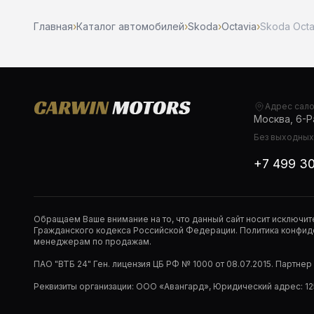
Главная
›
Каталог автомобилей
›
Skoda
›
Octavia
›
Skoda Octav
Адрес сал
Москва, 6-Ра
Без выходных,
+7 499 3
Обращаем Ваше внимание на то, что данный сайт носит исключи
Гражданского кодекса Российской Федерации. Политика конфиде
менеджерам по продажам.
ПАО "ВТБ 24" Ген. лицензия ЦБ РФ № 1000 от 08.07.2015. Партне
Реквизиты организации: ООО «Авангард», Юридический адрес: 1253