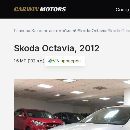
Спецп
Главная
›
Каталог автомобилей
›
Skoda
›
Octavia
›
Skoda Octav
Skoda Octavia, 2012
1.6 MT (102 л.с.)
VIN проверен!