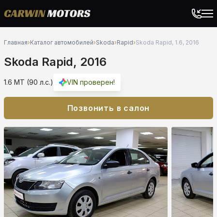
Главная
›
Каталог автомобилей
›
Skoda
›
Rapid
›
Skoda Rapid, 1.6, 2016
Skoda Rapid, 2016
1.6 MT (90 л.с.)
VIN проверен!
Позвонить в салон