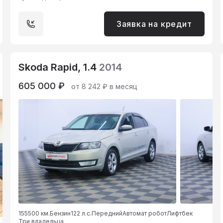
Заявка на кредит
Skoda Rapid, 1.4
2014
605 000 ₽
от 8 242 ₽ в месяц
155500 км.
Бензин
122 л.с.
Передний
Автомат робот
Лифтбек
Три владельца