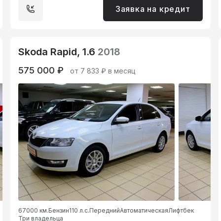
Заявка на кредит
Skoda Rapid, 1.6
2018
575 000 ₽
от 7 833 ₽ в месяц
67000 км.
Бензин
110 л.с.
Передний
Автоматическая
Лифтбек
Три владельца