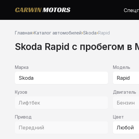
Спецп
Главная
›
Каталог автомобилей
›
Skoda
›
Rapid
Skoda Rapid c пробегом в
Марка
Модель
Skoda
Rapid
Кузов
Двигатель
Лифтбек
Бензин
Привод
Цвет
Передний
Любой