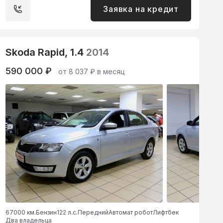
Заявка на кредит
Skoda Rapid, 1.4
2014
590 000 ₽
от 8 037 ₽ в месяц
67000 км.
Бензин
122 л.с.
Передний
Автомат робот
Лифтбек
Два владельца