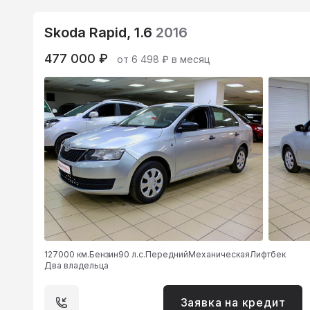
Skoda Rapid, 1.6
2016
477 000 ₽
от 6 498 ₽ в месяц
127000 км.
Бензин
90 л.с.
Передний
Механическая
Лифтбек
Два владельца
Заявка на кредит