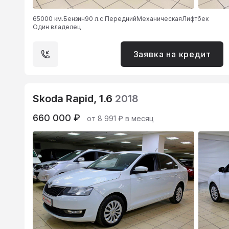
65000 км.
Бензин
90 л.с.
Передний
Механическая
Лифтбек
Один владелец
Заявка на кредит
Skoda Rapid, 1.6
2018
660 000 ₽
от 8 991 ₽ в месяц