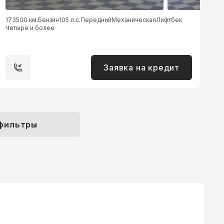
173500 км.
Бензин
105 л.с.
Передний
Механическая
Лифтбек
Четыре и более
Заявка на кредит
 фильтры