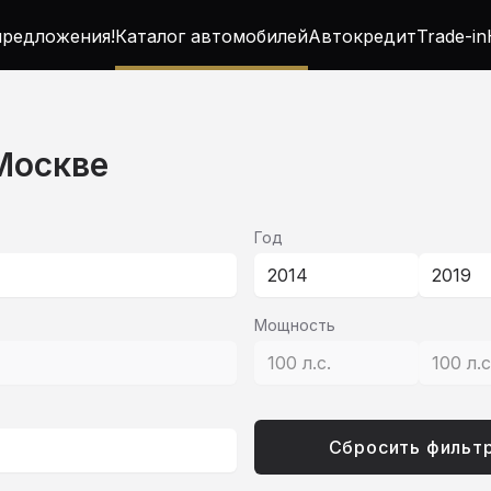
редложения!
Каталог автомобилей
Автокредит
Trade-in
 Москве
Год
2014
2019
Мощность
100 л.с.
100 л.
Сбросить фильт