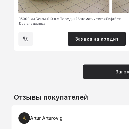
85000 км.
Бензин
110 л.с.
Передний
Автоматическая
Лифтбек
Два владельца
Заявка на кредит
Загр
Отзывы покупателей
Z
ztarilovo2012