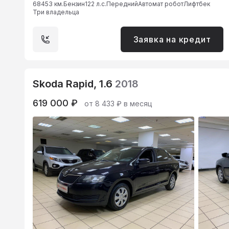
68453 км.
Бензин
122 л.с.
Передний
Автомат робот
Лифтбек
Три владельца
Заявка на кредит
Skoda Rapid, 1.6
2018
619 000 ₽
от 8 433 ₽ в месяц