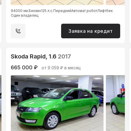
94000 км.
Бензин
125 л.с.
Передний
Автомат робот
Лифтбек
Один владелец
Заявка на кредит
Skoda Rapid, 1.6
2017
665 000 ₽
от 9 059 ₽ в месяц