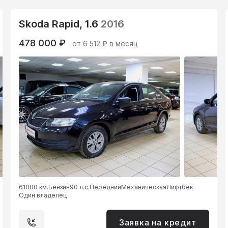
Skoda Rapid, 1.6
2016
478 000 ₽
от 6 512 ₽ в месяц
61000 км.
Бензин
90 л.с.
Передний
Механическая
Лифтбек
Один владелец
Заявка на кредит