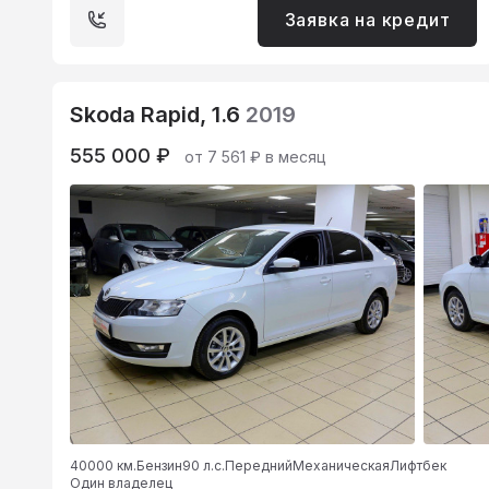
Заявка на кредит
Skoda Rapid, 1.6
2019
555 000 ₽
от 7 561 ₽ в месяц
40000 км.
Бензин
90 л.с.
Передний
Механическая
Лифтбек
Один владелец