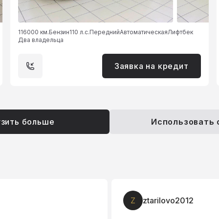
116000 км.
Бензин
110 л.с.
Передний
Автоматическая
Лифтбек
Два владельца
Заявка на кредит
узить больше
Использовать
3
394576 Виниченко