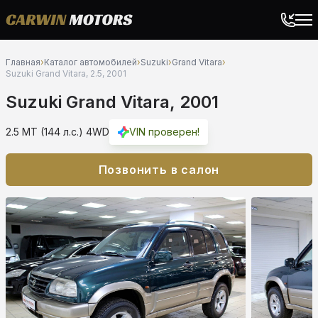
Главная
›
Каталог автомобилей
›
Suzuki
›
Grand Vitara
›
Suzuki Grand Vitara, 2.5, 2001
Suzuki Grand Vitara, 2001
2.5 MT (144 л.с.) 4WD
VIN проверен!
Позвонить в салон