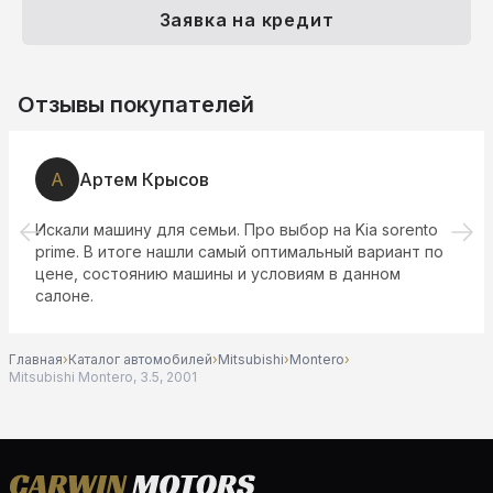
Заявка на кредит
Отзывы покупателей
И
Иван Х.
ento
Салон понравился, отзывчивый и приятный
т по
персонал..менеджер Дмитрий все доступно и
понятно объяснил и показал..подобрали достойн
приятный для меня вариант.. покупкой доволен
Главная
›
Каталог автомобилей
›
Mitsubishi
›
Montero
›
Mitsubishi Montero, 3.5, 2001