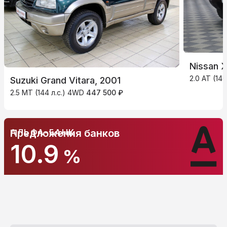
Nissan X
2.0 AT (140
Suzuki Grand Vitara, 2001
2.5 MT (144 л.с.) 4WD
447 500 ₽
АЛЬФА-БАНК
Предложения банков
10.9
%