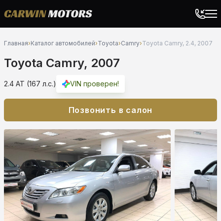
Главная
›
Каталог автомобилей
›
Toyota
›
Camry
›
Toyota Camry, 2.4, 2007
Toyota Camry, 2007
2.4 AT (167 л.с.)
VIN проверен!
Позвонить в салон