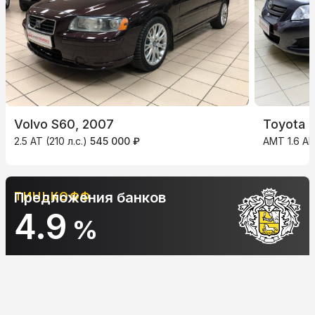
Volvo S60, 2007
Toyota C
2.5 AT (210 л.с.)
545 000 ₽
AMT 1.6 AM
ТИНЬКОФФ
Предложения банков
4.9
%