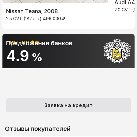
Audi A4
2.0 CVT (13
Nissan Teana, 2008
2.5 CVT (182 л.с.)
496 000 ₽
Предложения банков
АЛЬФА-БАНК
10.9
%
Заявка на кредит
Отзывы покупателей