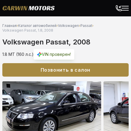
Главная
›
Каталог автомобилей
›
Volkswagen
›
Passat
›
Volkswagen Passat, 1.8, 2008
Volkswagen Passat, 2008
1.8 MT (160 л.с.)
VIN проверен!
Позвонить в салон