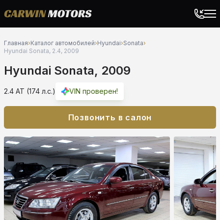
Главная
›
Каталог автомобилей
›
Hyundai
›
Sonata
›
Hyundai Sonata, 2.4, 2009
Hyundai Sonata, 2009
2.4 AT (174 л.с.)
VIN проверен!
Позвонить в салон