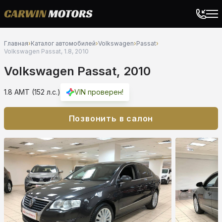
Главная
›
Каталог автомобилей
›
Volkswagen
›
Passat
›
Volkswagen Passat, 1.8, 2010
Volkswagen Passat, 2010
1.8 AMT (152 л.с.)
VIN проверен!
Позвонить в салон